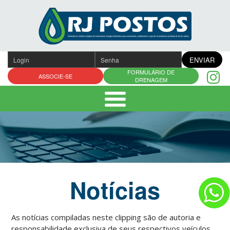
Pular
para
o
conteúdo
ENVIAR
FORMULÁRIO DE
ASSOCIE-SE
DRENAGEM
Notícias
As notícias compiladas neste clipping são de autoria e
responsabilidade exclusiva de seus respectivos veículos