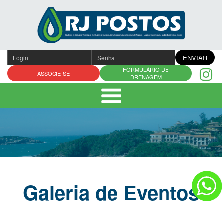
Pular
para
o
conteúdo
ENVIAR
FORMULÁRIO DE
ASSOCIE-SE
DRENAGEM
Galeria de Eventos