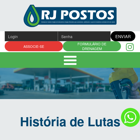
Pular
para
o
conteúdo
ENVIAR
FORMULÁRIO DE
ASSOCIE-SE
DRENAGEM
História de Lutas