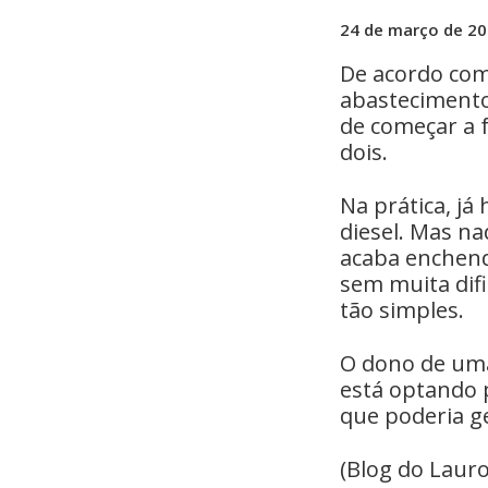
24 de março de 2
De acordo com
abastecimento 
de começar a f
dois.
Na prática, já
diesel. Mas n
acaba enchend
sem muita dif
tão simples.
O dono de uma
está optando 
que poderia ge
(Blog do Lauro