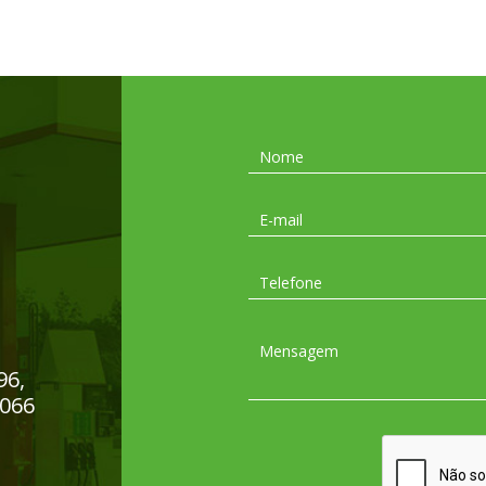
96,
-066