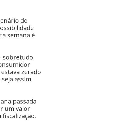
enário do
ossibilidade
sta semana é
 — sobretudo
 consumidor
 estava zerado
 seja assim
mana passada
ar um valor
fiscalização.