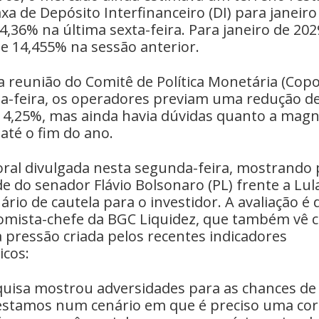
taxa de Depósito Interfinanceiro (DI) para janeiro
4,36% na última sexta-feira. Para janeiro de 2029
e 14,455% na sessão anterior.
a reunião do Comitê de Política Monetária (Cop
a-feira, os operadores previam uma redução de
 14,25%, mas ainda havia dúvidas quanto a magn
 até o fim do ano.
toral divulgada nesta segunda-feira, mostrando
e do senador Flávio Bolsonaro (PL) frente a Lu
ário de cautela para o investidor. A avaliação é 
omista-chefe da BGC Liquidez, que também vê 
 pressão criada pelos recentes indicadores
cos:
uisa mostrou adversidades para as chances de
 estamos num cenário em que é preciso uma cor