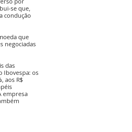
verso por
ibui-se que,
da condução
a moeda que
is negociadas
is das
o Ibovespa: os
%, aos R$
apéis
 A empresa
 também