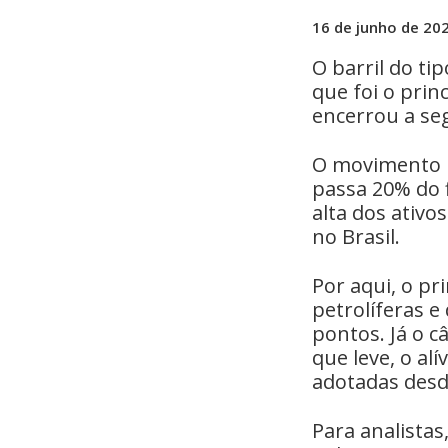
16 de junho de 20
O barril do ti
que foi o prin
encerrou a seg
O movimento r
passa 20% do f
alta dos ativo
no Brasil.
Por aqui, o pr
petrolíferas e
pontos. Já o c
que leve, o al
adotadas desd
Para analista