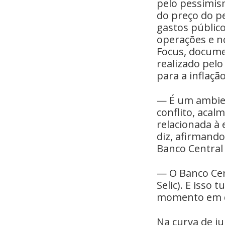
pelo pessimism
do preço do p
gastos público
operações e no
Focus, docume
realizado pel
para a inflaçã
— É um ambien
conflito, acal
relacionada à 
diz, afirmand
Banco Central 
— O Banco Cen
Selic). E isso
momento em qu
Na curva de ju