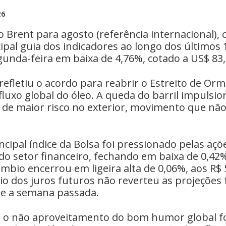
26
po Brent para agosto (referência internacional)
cipal guia dos indicadores ao longo dos últimos 
unda-feira em baixa de 4,76%, cotado a US$ 83,
efletiu o acordo para reabrir o Estreito de Or
luxo global do óleo. A queda do barril impulsi
s de maior risco no exterior, movimento que não
incipal índice da Bolsa foi pressionado pelas açõ
 do setor financeiro, fechando em baixa de 0,42
âmbio encerrou em ligeira alta de 0,06%, aos R$ 
ívio dos juros futuros não reverteu as projeções
e a semana passada.
s, o não aproveitamento do bom humor global f