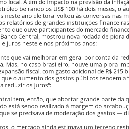
o local. Além do impacto na previsão da inflaç
etróleo beirando os US$ 100 há dois meses, o 
s neste ano eleitoral voltou às conversas nas 
s relatórios de grandes instituições financeira
nto que ouve participantes do mercado finance
o Banco Central, mostrou nova rodada de piora 
o e juros neste e nos próximos anos:
te que vai melhorar em geral por conta da re
ma. Mas, no caso brasileiro, houve uma piora im
expansão fiscal, com gasto adicional de R$ 215 b
o que o aumento dos gastos públicos tendem a 
a reduzir os juros”:
tral tem, então, que abortar grande parte da 
 tudo está sendo realizado à margem do arcabouç
e se precisava de moderação dos gastos — dis
ros, o mercado ainda estimava um terreno restr