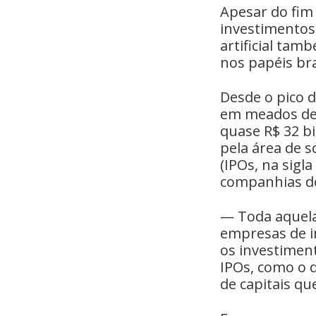
Apesar do fim 
investimentos 
artificial tam
nos papéis bra
Desde o pico d
em meados de a
quase R$ 32 b
pela área de s
(IPOs, na sig
companhias d
— Toda aquela
empresas de in
os investimen
IPOs, como o d
de capitais qu