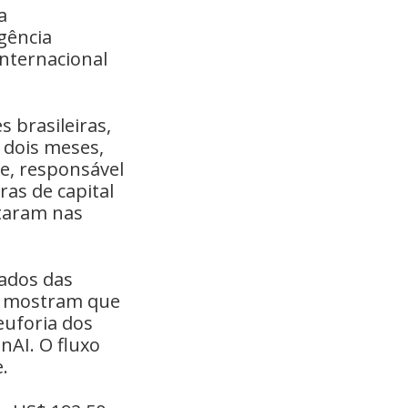
a
gência
internacional
 brasileiras,
 dois meses,
e, responsável
ras de capital
staram nas
tados das
ços mostram que
euforia dos
nAI. O fluxo
.