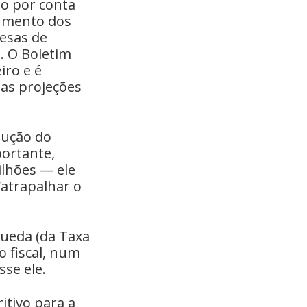
ão por conta
aumento dos
mesas de
s. O Boletim
iro e é
das projeções
dução do
portante,
ilhões — ele
“atrapalhar o
queda (da Taxa
o fiscal, num
se ele.
itivo para a