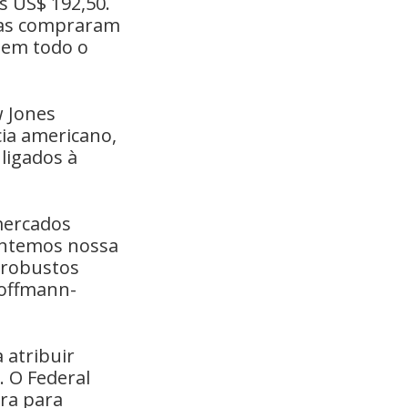
s US$ 192,50.
icas compraram
 em todo o
w Jones
cia americano,
ligados à
 mercados
antemos nossa
s robustos
Hoffmann-
 atribuir
. O Federal
ra para