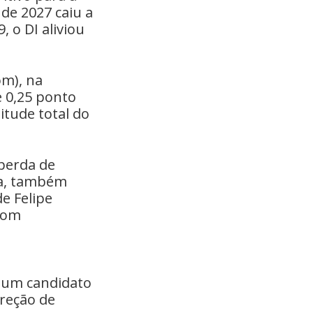
 de 2027 caiu a
, o DI aliviou
om), na
 0,25 ponto
itude total do
 perda de
la, também
de Felipe
com
 um candidato
reção de