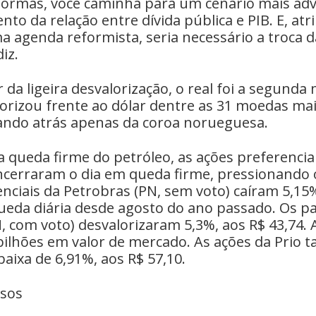
ormas, você caminha para um cenário mais ad
to da relação entre dívida pública e PIB. E, atr
a agenda reformista, seria necessário a troca 
diz.
da ligeira desvalorização, o real foi a segund
lorizou frente ao dólar dentre as 31 moedas ma
ando atrás apenas da coroa norueguesa.
 queda firme do petróleo, as ações preferencia
encerraram o dia em queda firme, pressionando 
nciais da Petrobras (PN, sem voto) caíram 5,15
queda diária desde agosto do ano passado. Os p
, com voto) desvalorizaram 5,3%, aos R$ 43,74.
bilhões em valor de mercado. As ações da Prio
aixa de 6,91%, aos R$ 57,10.
rsos