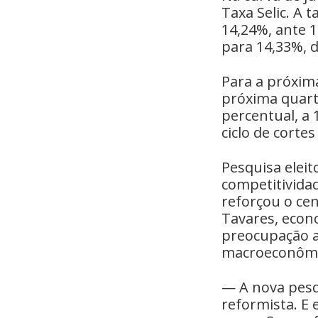
Taxa Selic. A 
14,24%, ante 1
para 14,33%, d
Para a próxim
próxima quart
percentual, a
ciclo de cortes
Pesquisa elei
competitividad
reforçou o cen
Tavares, econ
preocupação a
macroeconômi
— A nova pesq
reformista. E