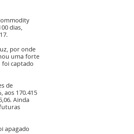
, commodity
100 dias,
17.
muz, por onde
onou uma forte
 foi captado
es de
%, aos 170.415
5,06. Ainda
 futuras
oi apagado