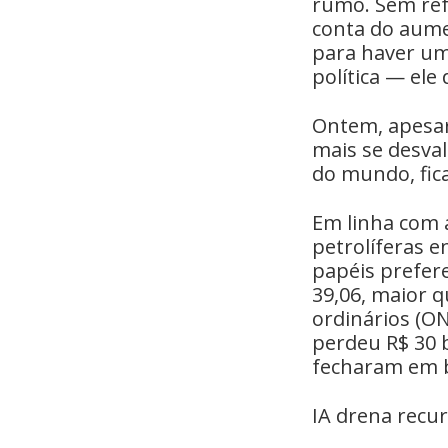
rumo. Sem ref
conta do aumen
para haver um
política — ele 
Ontem, apesar 
mais se desva
do mundo, fic
Em linha com a
petrolíferas 
papéis prefere
39,06, maior 
ordinários (ON
perdeu R$ 30 
fecharam em b
IA drena recu