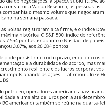
o dia de negociações, a SpaceX subiu 19,6%, ao
 a consultoria Vanda Research, as pessoas fís
da companhia o mesmo volume que negociaram
icano na semana passada.
as Bolsas registraram alta firme, e o índice Do
máxima histórica. O S&P 500, índice de referên
os 7.554 pontos, enquanto o Nasdaq, de papéis 
ançou 3,07%, aos 26.684 pontos:
ade pode persistir no curto prazo, enquanto os
lementação e a durabilidade do acordo, mas m
 crescimento resiliente e os lucros corporativo
ar impulsionando as ações — afirmou Ulrike 
 UBS.
o petróleo, operadores americanos passaram a
lidade a uma alta de juros por lá até dezembro
 o BC americano) também se reúne na quarta-fei