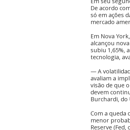
Em seu segund
De acordo com
só em ações 
mercado amer
Em Nova York, 
alcançou nova 
subiu 1,65%, a
tecnologia, av
— A volatilid
avaliam a imp
visão de que o
devem continu
Burchardi, do
Com a queda d
menor probabi
Reserve (Fed,