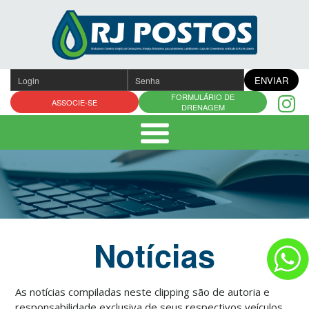
Pular
para
o
conteúdo
ENVIAR
FORMULÁRIO DE
ASSOCIE-SE
DRENAGEM
Notícias
As notícias compiladas neste clipping são de autoria e
responsabilidade exclusiva de seus respectivos veículos