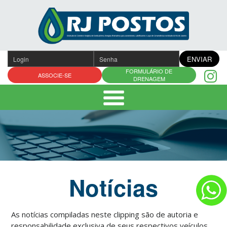
Pular
para
o
conteúdo
ENVIAR
FORMULÁRIO DE
ASSOCIE-SE
DRENAGEM
Notícias
As notícias compiladas neste clipping são de autoria e
responsabilidade exclusiva de seus respectivos veículos