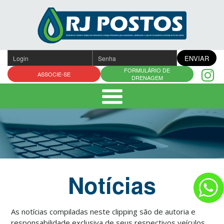
Pular
para
o
conteúdo
ENVIAR
FORMULÁRIO DE
ASSOCIE-SE
DRENAGEM
Notícias
As notícias compiladas neste clipping são de autoria e
responsabilidade exclusiva de seus respectivos veículos