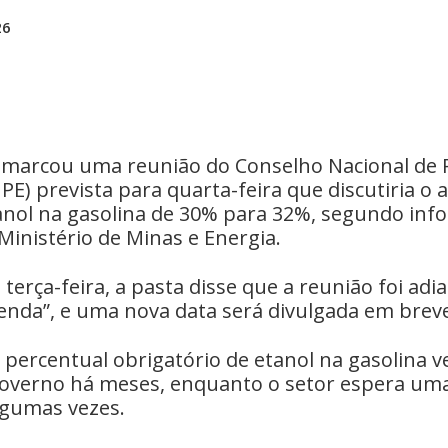
26
marcou ​uma reunião do ​Conselho Nacional de P
PE) prevista para quarta-feira que discutiria o
nol na gasolina ⁠de ​30% para 32%, ​segundo in
Ministério de ⁠Minas e Energia.
‌terça-feira, a pasta ⁠disse que a reunião foi adi
nda”, ‌e uma ⁠nova ‌data será divulgada em brev
percentual ⁠obrigatório de ⁠etanol na gasolina 
 governo há meses, enquanto o setor espera uma
algumas vezes.