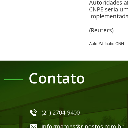
Autoridades a
CNPE seria uma
implementada
(Reuters)
Autor/Veículo: CNN
Contato
(21) 2704-9400
informacoes@rjpostos.com.br