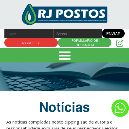
Pular
para
o
conteúdo
ENVIAR
FORMULÁRIO DE
ASSOCIE-SE
DRENAGEM
Notícias
As notícias compiladas neste clipping são de autoria e
responsabilidade exclusiva de seus respectivos veículos