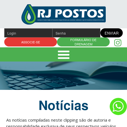
Pular
para
o
conteúdo
ENVIAR
FORMULÁRIO DE
ASSOCIE-SE
DRENAGEM
Notícias
As notícias compiladas neste clipping são de autoria e
responsabilidade exclusiva de seus respectivos veículos