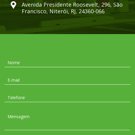
Avenida Presidente Roosevelt, 296, São
Francisco, Niterói, RJ, 24360-066