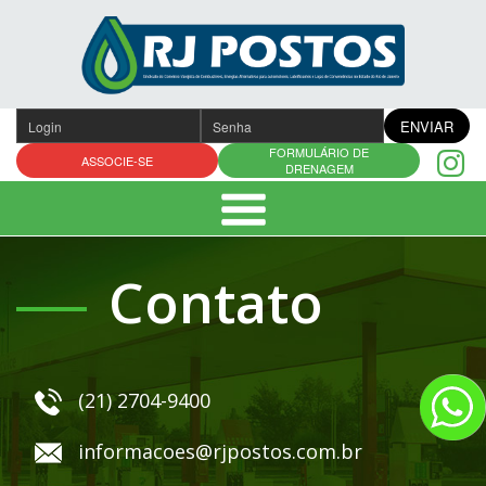
Pular
para
o
conteúdo
ENVIAR
FORMULÁRIO DE
ASSOCIE-SE
DRENAGEM
Contato
(21) 2704-9400
informacoes@rjpostos.com.br