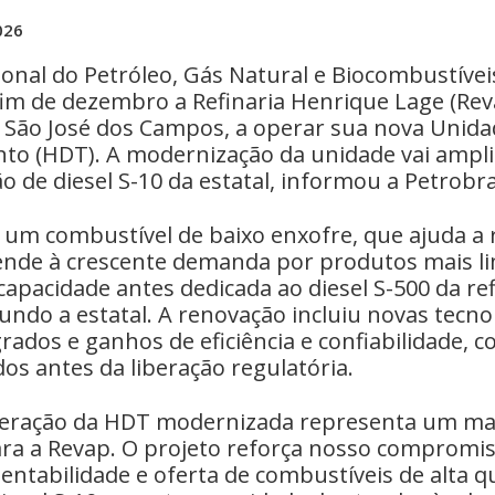
026
onal do Petróleo, Gás Natural e Biocombustívei
fim de dezembro a Refinaria Henrique Lage (Rev
 São José dos Campos, a operar sua nova Unida
to (HDT). A modernização da unidade vai ampli
 de diesel S-10 da estatal, informou a Petrobra
é um combustível de baixo enxofre, que ajuda a 
ende à crescente demanda por produtos mais l
 capacidade antes dedicada ao diesel S-500 da ref
undo a estatal. A renovação incluiu novas tecno
rados e ganhos de eficiência e confiabilidade, 
dos antes da liberação regulatória.
operação da HDT modernizada representa um m
ra a Revap. O projeto reforça nosso compromi
stentabilidade e oferta de combustíveis de alta q