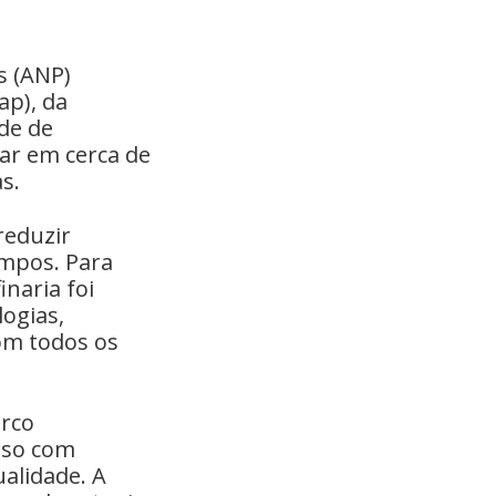
s (ANP)
ap), da
de de
ar em cerca de
s.
reduzir
impos. Para
inaria foi
logias,
com todos os
arco
sso com
ualidade. A