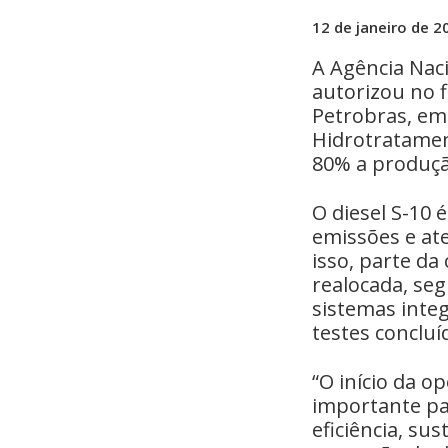
12 de janeiro de 2
A Agência Naci
autorizou no 
Petrobras, em
Hidrotratamen
80% a produção
O diesel S-10 
emissões e at
isso, parte da
realocada, seg
sistemas integ
testes concluí
“O início da 
importante pa
eficiência, su