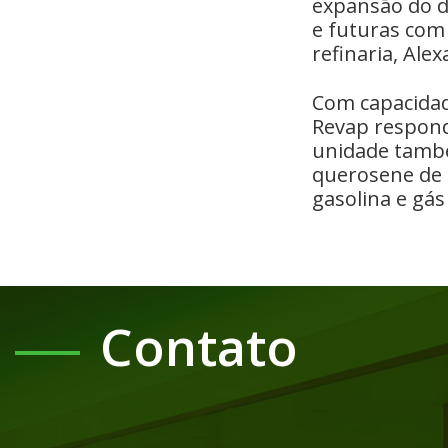
expansão do d
e futuras com 
refinaria, Ale
Com capacidade
Revap respond
unidade tamb
querosene de 
gasolina e gás
Contato