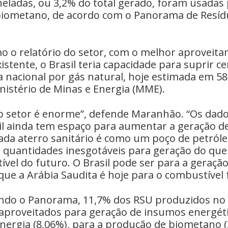
neladas, ou 3,2% do total gerado, foram usadas
iometano, de acordo com o Panorama de Resídu
o o relatório do setor, com o melhor aproveit
xistente, o Brasil teria capacidade para suprir c
 nacional por gás natural, hoje estimada em 58
nistério de Minas e Energia (MME).
do setor é enorme”, defende Maranhão. “Os da
il ainda tem espaço para aumentar a geração d
ada aterro sanitário é como um poço de petróle
m quantidades inesgotáveis para geração do que
vel do futuro. O Brasil pode ser para a geração
que a Arábia Saudita é hoje para o combustível f
undo o Panorama, 11,7% dos RSU produzidos no 
aproveitados para geração de insumos energéti
nergia (8,06%), para a produção de biometano (