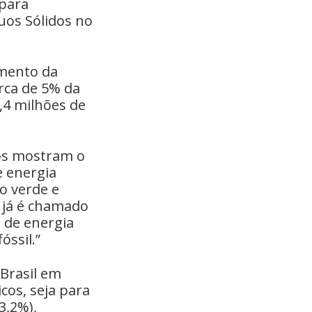
 para
os Sólidos no
amento da
erca de 5% da
,4 milhões de
dos mostram o
e energia
o verde e
 já é chamado
 de energia
óssil.”
Brasil em
cos, seja para
3,2%),