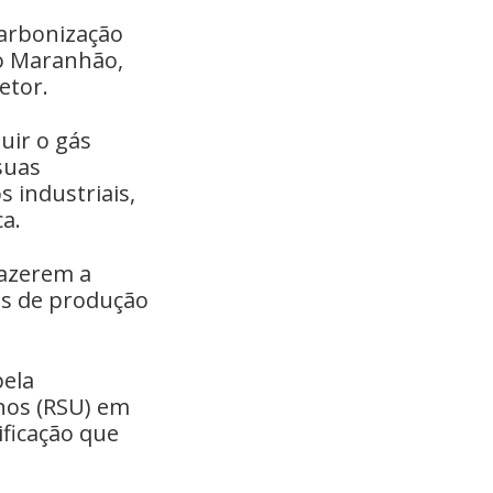
carbonização
ro Maranhão,
etor.
uir o gás
suas
s industriais,
ca.
fazerem a
nas de produção
pela
nos (RSU) em
ificação que