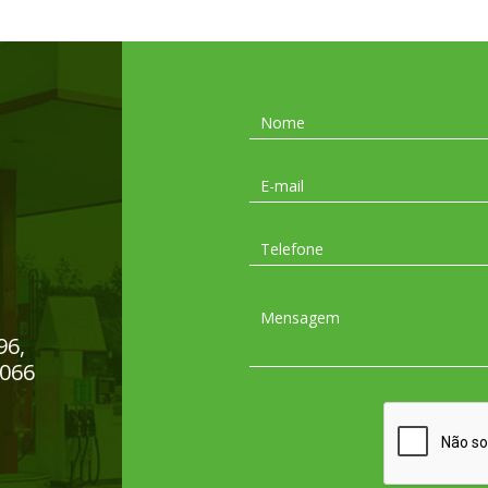
96,
-066