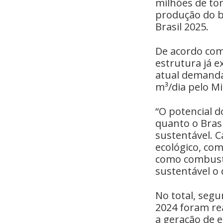
milhões de to
produção do b
Brasil 2025.
De acordo com
estrutura já e
atual demanda
m³/dia pelo Mi
“O potencial 
quanto o Bras
sustentável. C
ecológico, co
como combustí
sustentável o 
No total, seg
2024 foram re
a geração de e