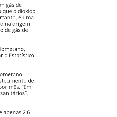
um gás de
 que o dióxido
rtanto, é uma
to na origem
o de gás de
biometano,
io Estatístico
biometano
astecimento de
 por mês. “Em
sanitários”,
e apenas 2,6