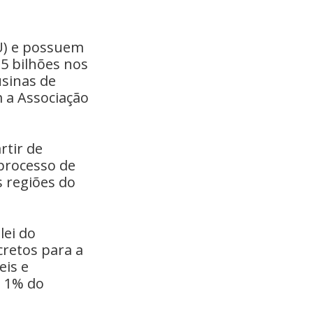
U) e possuem
,5 bilhões nos
usinas de
 a Associação
rtir de
 processo de
s regiões do
lei do
cretos para a
eis e
e 1% do