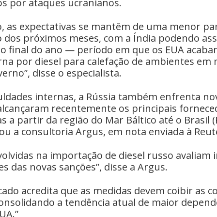
s por ataques ucranianos.
o, as expectativas se mantêm de uma menor par
o dos próximos meses, com a Índia podendo a
 ao final do ano — período em que os EUA acab
na por diesel para calefação de ambientes em 
erno”, disse o especialista.
culdades internas, a Rússia também enfrenta no
alcançaram recentemente os principais fornece
s a partir da região do Mar Báltico até o Brasil 
cou a consultoria Argus, em nota enviada à Reut
olvidas na importação de diesel russo avaliam
s das novas sanções”, disse a Argus.
cado acredita que as medidas devem coibir as 
consolidando a tendência atual de maior depend
UA.”