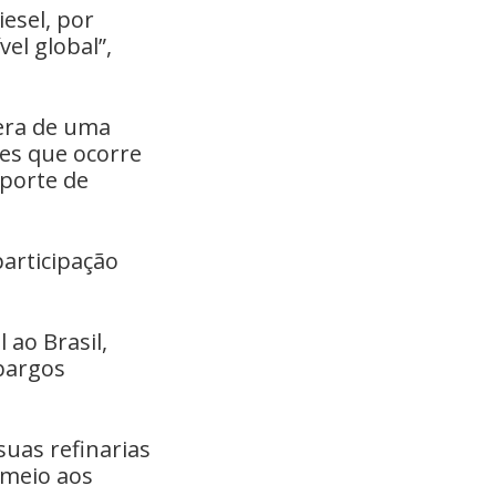
esel, por
el global”,
pera de uma
es que ocorre
sporte de
articipação
 ao Brasil,
bargos
uas refinarias
 meio aos