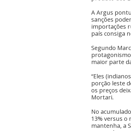
A Argus pontu
sanções podem
importações r
país consiga 
Segundo Marco
protagonismo 
maior parte d
“Eles (indiano
porção leste d
os preços dei
Mortari.
No acumulado a
13% versus o 
mantenha, a S