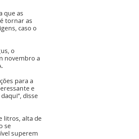
a que as
é tornar as
igens, caso o
us, o
em novembro a
.
ações para a
teressante e
daqui”, disse
itros, alta de
o se
tível superem