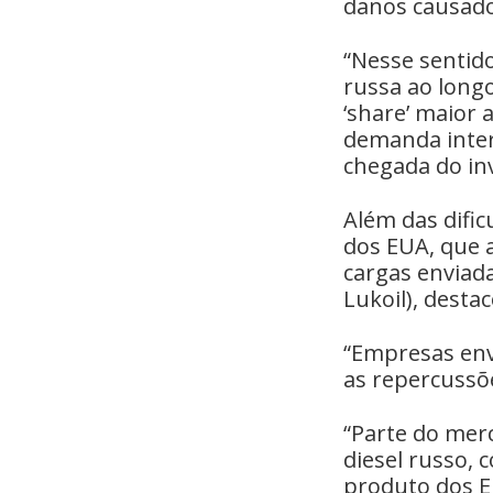
danos causado
“Nesse sentid
russa ao long
‘share’ maior
demanda inter
chegada do inv
Além das difi
dos EUA, que 
cargas enviada
Lukoil), desta
“Empresas env
as repercussõe
“Parte do mer
diesel russo, 
produto dos E