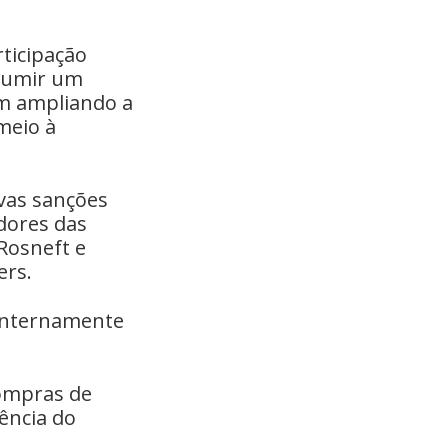
ticipação
ssumir um
am ampliando a
meio à
vas sanções
dores das
(Rosneft e
ers.
 internamente
compras de
ência do