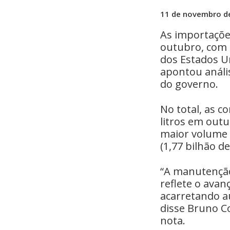
11 de novembro d
As importaçõe
outubro, com 
dos Estados Un
apontou análi
do governo.
No total, as c
litros em out
maior volume 
(1,77 bilhão de 
“A manutenção
reflete o avan
acarretando a
disse Bruno Co
nota.