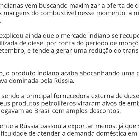
 indianas vem buscando maximizar a oferta de di
s margens do combustível nesse momento, a nív
.
a explicou ainda que o mercado indiano se recu
lizada de diesel por conta do período de monçõ
 setembro, e tende a gerar uma redução do tran
o, o produto indiano acaba abocanhando uma p
ava dominada pela Rússia.
 sendo a principal fornecedora externa de diesel
eus produtos petrolíferos viraram alvos de em
chegavam ao Brasil com amplos descontos.
nte a Rússia passou a exportar menos, já que s
ficuldade de atender a demanda doméstica em