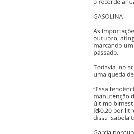
o recorde anua
GASOLINA
As importações
outubro, ating
marcando um 
passado.
Todavia, no a
uma queda de 1
“Essa tendênci
manutenção de
último bimest
R$0,20 por lit
disse Isabela 
Garcia pontuo