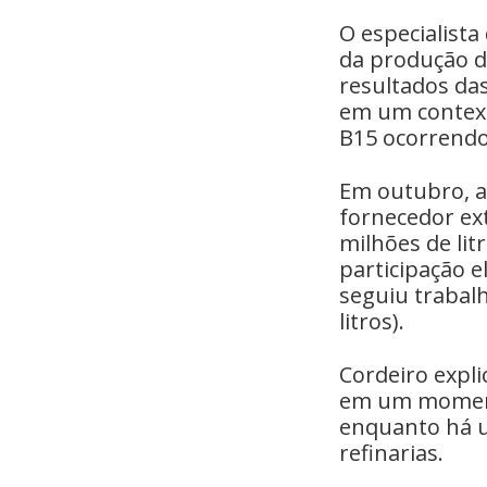
O especialista
da produção d
resultados das
em um context
B15 ocorrendo
Em outubro, a
fornecedor ex
milhões de lit
participação e
seguiu trabal
litros).
Cordeiro expli
em um moment
enquanto há u
refinarias.