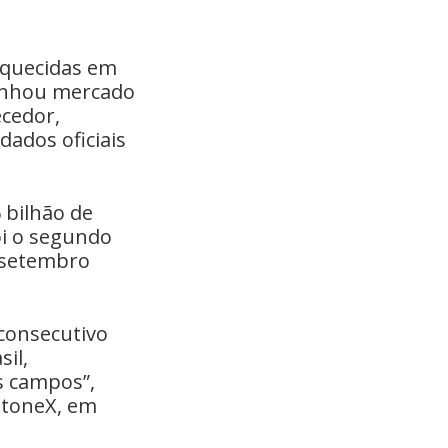
 aquecidas em
ganhou mercado
ecedor,
ados oficiais
 bilhão de
oi o segundo
 setembro
consecutivo
sil,
s campos”,
 StoneX, em