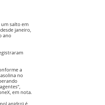
m um salto em
desde janeiro,
o ano
egistraram
conforme a
asolina no
uperando
 agentes”,
toneX, em nota.
ol anidro) é