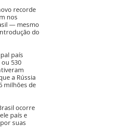
novo recorde
ém nos
rasil — mesmo
introdução do
pal país
 ou 530
ntiveram
 que a Rússia
6 milhões de
rasil ocorre
le país e
 por suas