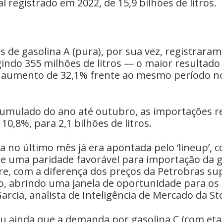
l registrado em 2022, de 15,9 bilhões de litros.
 de gasolina A (pura), por sua vez, registrara
indo 355 milhões de litros — o maior resultado 
aumento de 32,1% frente ao mesmo período n
cumulado do ano até outubro, as importações r
0,8%, para 2,1 bilhões de litros.
a no último mês já era apontada pelo ‘lineup’, 
 uma paridade favorável para importação da g
re, com a diferença dos preços da Petrobras s
ro, abrindo uma janela de oportunidade para os
Garcia, analista de Inteligência de Mercado da S
u ainda que a demanda por gasolina C (com etan