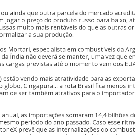
ou ainda que outra parcela do mercado acredit
 jogar o preço do produto russo para baixo, at
ussas muito mais rentáveis do que as outras or
normalizar a sua produção.
s Mortari, especialista em combustíveis da Arg
da Índia não deverá se manter, uma vez que 
as cargas previstas até o momento vem dos EUA
s) estão vendo mais atratividade para as export
o globo, Cingapura… a rota Brasil fica menos in
xam de ser também atrativos para o importador 
nual, as importações somaram 14,4 bilhões de l
mesmo período do ano passado. Caso esse ritm
toneX prevê que as internalizações do combus