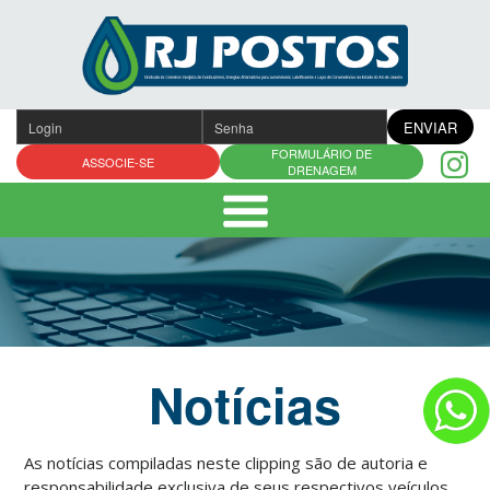
Pular
para
o
conteúdo
ENVIAR
FORMULÁRIO DE
ASSOCIE-SE
DRENAGEM
Notícias
As notícias compiladas neste clipping são de autoria e
responsabilidade exclusiva de seus respectivos veículos