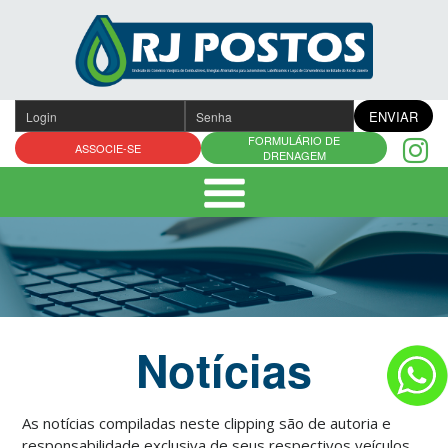
Pular
para
o
conteúdo
ENVIAR
FORMULÁRIO DE
ASSOCIE-SE
DRENAGEM
Notícias
As notícias compiladas neste clipping são de autoria e
responsabilidade exclusiva de seus respectivos veículos