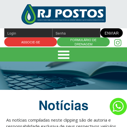
Pular
para
o
conteúdo
ENVIAR
FORMULÁRIO DE
ASSOCIE-SE
DRENAGEM
Notícias
As notícias compiladas neste clipping são de autoria e
responsabilidade exclusiva de seus respectivos veículos