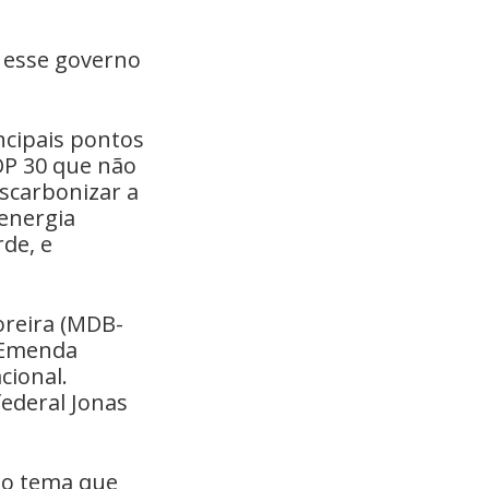
e esse governo
ncipais pontos
COP 30 que não
scarbonizar a
 energia
rde, e
oreira (MDB-
e Emenda
cional.
ederal Jonas
no tema que