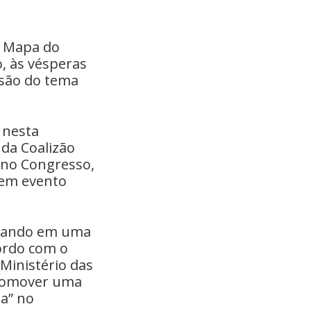
o Mapa do
, às vésperas
ssão do tema
 nesta
 da Coalizão
 no Congresso,
 em evento
lhando em uma
cordo com o
 Ministério das
promover uma
da” no