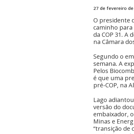
27 de fevereiro d
O presidente 
caminho para 
da COP 31. A 
na Câmara dos
Segundo o emb
semana. A exp
Pelos Biocomb
é que uma pre
pré-COP, na A
Lago adianto
versão do doc
embaixador, os
Minas e Energ
“transição de 