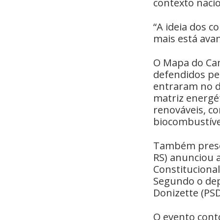
contexto nacio
“A ideia dos 
mais está ava
O Mapa do Cam
defendidos pel
entraram no d
matriz energé
renováveis, co
biocombustíve
Também presen
RS) anunciou 
Constitucional
Segundo o dep
Donizette (PSD
O evento con