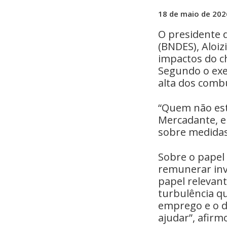
18 de maio de 202
O presidente 
(BNDES), Aloi
impactos do ch
Segundo o exe
alta dos combu
“Quem não est
Mercadante, em
sobre medidas 
Sobre o papel
remunerar inv
papel relevant
turbulência q
emprego e o d
ajudar”, afirm