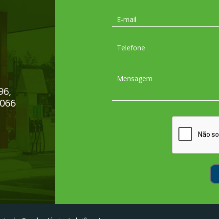
96,
-066