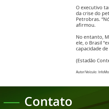
O executivo ta
da crise do pe
Petrobras. “N
afirmou.
No entanto, Me
ele, o Brasil 
capacidade de
(Estadão Cont
Autor/Veículo: InfoM
Contato