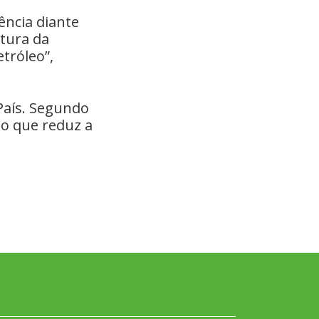
ência diante
utura da
tróleo”,
País. Segundo
, o que reduz a
.