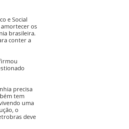
o e Social
é amortecer os
a brasileira.
ra conter a
afirmou
estionado
nhia precisa
ambém tem
s vivendo uma
ução, o
etrobras deve