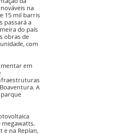
antação da
enováveis na
 15 mil barris
as passará a
imeira do país
s obras de
 unidade, com
aumentar em
e
nfraestruturas
 Boaventura. A
o parque
otovoltaica
10 megawatts.
t e na Replan,