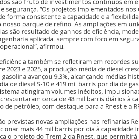
ados são fruto de investimentos contínuos em 
e segurança. “Os projetos implementados nos 
 forma consistente a capacidade e a flexibilid
o nosso parque de refino. As ampliações em un
ias são resultado de ganhos de eficiência, mod
ngenharia aplicada, sempre com foco em segur
 operacional”, afirmou.
eficiência também se refletiram em recordes su
e 2023 e 2025, a produção média de diesel cres
 gasolina avançou 9,3%, alcançando médias hist
dia de diesel S-10 e 419 mil barris por dia de ga
 sistema atingiram volumes inéditos, impulsiona
crescentaram cerca de 48 mil barris diários à c
 de petróleo, com destaque para a Rnest e a R
ão previstas novas ampliações nas refinarias Re
ionar mais 44 mil barris por dia à capacidade i
 o projeto do Trem 2 da Rnest, que permitirá 