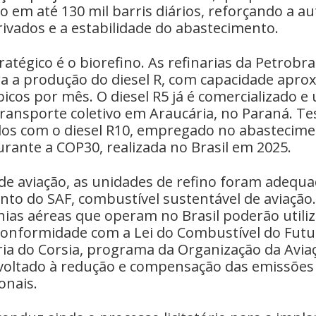
em até 130 mil barris diários, reforçando a au
ivados e a estabilidade do abastecimento.
ratégico é o biorefino. As refinarias da Petrobra
a a produção do diesel R, com capacidade apro
icos por mês. O diesel R5 já é comercializado e 
ransporte coletivo em Araucária, no Paraná. 
dos com o diesel R10, empregado no abastecim
rante a COP30, realizada no Brasil em 2025.
e aviação, as unidades de refino foram adequa
to do SAF, combustível sustentável de aviação. 
ias aéreas que operam no Brasil poderão utiliz
conformidade com a Lei do Combustível do Futu
ia do Corsia, programa da Organização da Aviaçã
 voltado à redução e compensação das emissões
onais.