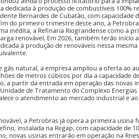
onduz ainda o processo licitatório para a impl
ta dedicada à produção de combustíveis 100% r
idente Bernardes de Cubatão, com capacidade de
 fim do primeiro trimestre deste ano, a Petrobr
ma inédita, a Refinaria Riograndense como a pr
arga renovável. Em 2026, também terão início a
dicada à produção de renováveis nessa mesma
uivalente.
 gás natural, a empresa ampliou a oferta ao 
lhões de metros cúbicos por dia a capacidade d
, a partir da entrada em operação das novas i
a Unidade de Tratamento do Complexo Energias
alece o atendimento ao mercado industrial e a
ovável, a Petrobras já opera a primeira usina f
refino, instalada na Regap, com capacidade de 
ano, novas usinas entrarão em operação na Rnes