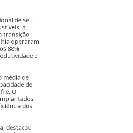
ional de seu
stíveis, a
a transição
anhia operaram
dos 88%
odutividade e
 média de
apacidade de
fre. O
 implantados
iciência dos
ça, destacou