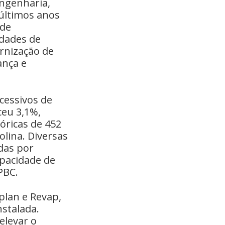
engenharia,
últimos anos
ade
idades de
ernização de
ança e
cessivos de
ceu 3,1%,
óricas de 452
solina. Diversas
das por
apacidade de
PBC.
plan e Revap,
nstalada.
elevar o