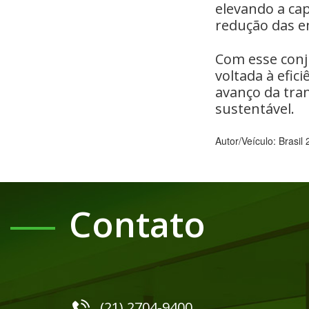
elevando a ca
redução das em
Com esse conj
voltada à efic
avanço da tran
sustentável.
Autor/Veículo: Brasil
Contato
(21) 2704-9400