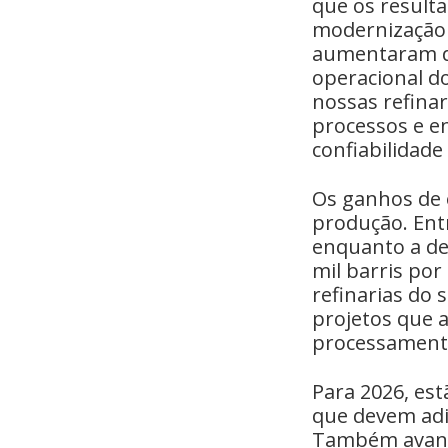
que os result
modernização 
aumentaram de
operacional d
nossas refinar
processos e e
confiabilidade
Os ganhos de 
produção. Entr
enquanto a de
mil barris por 
refinarias do
projetos que a
processamento
Para 2026, est
que devem adic
Também avança