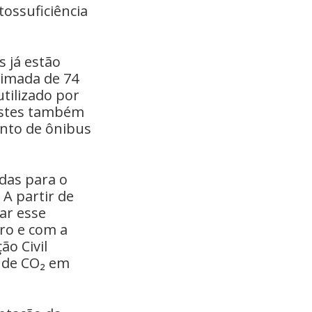
tossuficiência
s já estão
ximada de 74
utilizado por
Testes também
ento de ônibus
das para o
A partir de
ar esse
ro e com a
o Civil
 de CO₂ em