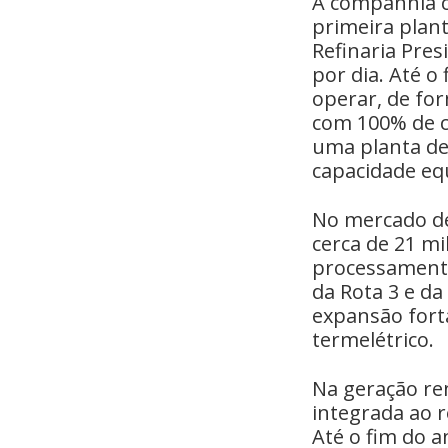
A companhia c
primeira plan
Refinaria Pres
por dia. Até o
operar, de for
com 100% de c
uma planta de
capacidade eq
No mercado de
cerca de 21 mi
processamento
da Rota 3 e d
expansão fort
termelétrico.
Na geração ren
integrada ao 
Até o fim do 