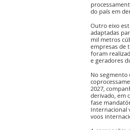
processamento 
do país em der
Outro eixo est
adaptadas par
mil metros cúb
empresas de t
foram realiza
e geradores du
No segmento d
coprocessamen
2027, companh
derivado, em 
fase mandatór
Internacional
voos internaci