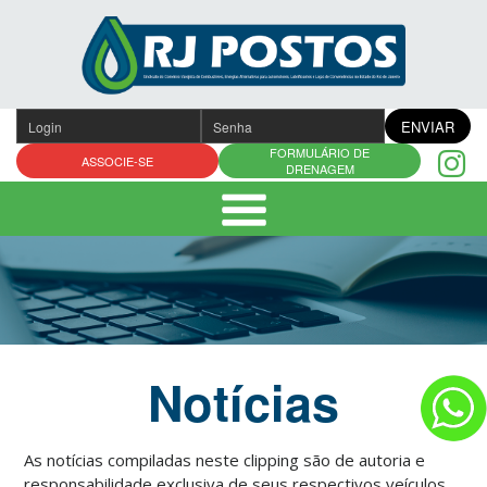
Pular
para
o
conteúdo
ENVIAR
FORMULÁRIO DE
ASSOCIE-SE
DRENAGEM
Notícias
As notícias compiladas neste clipping são de autoria e
responsabilidade exclusiva de seus respectivos veículos