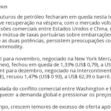
2025
uturos de petróleo fecharam em queda nesta ter
e recuperação na véspera, com o mercado volt
nsões comerciais entre Estados Unidos e China,
o mútua de taxas portuárias sobre embarcaçõe
e as duas potências, persistem preocupações c
commodity.
I para novembro, negociado na New York Merca
ex), fechou em queda de 1,33% (US$ 0,79), a US
rent para dezembro, negociado na Intercontinen
E), recuou 1,47% (US$ 0 93), a US$ 62,39 o barril.
lada do conflito comercial entre Washington e
uecer a demanda global e pressionar os preços
o, crescem temores de excesso de oferta após