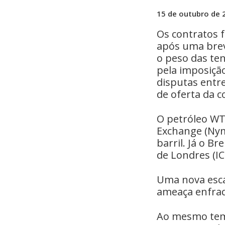
15 de outubro de 
Os contratos f
após uma brev
o peso das te
pela imposiçã
disputas entr
de oferta da 
O petróleo WT
Exchange (Nym
barril. Já o B
de Londres (IC
Uma nova esca
ameaça enfraq
Ao mesmo temp