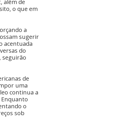
t, além de
sito, o que em
forçando a
 possam sugerir
ão acentuada
nversas do
, seguirão
ericanas de
 impor uma
leo continua a
. Enquanto
mentando o
reços sob