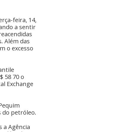
ça-feira, 14,
ando a sentir
 reacendidas
s. Além das
om o excesso
ntile
$ 58 70 o
tal Exchange
 Pequim
 do petróleo.
 a Agência