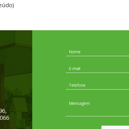
eúdo)
96,
-066