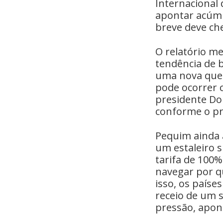
Internacional 
apontar acúmu
breve deve ch
O relatório me
tendência de b
uma nova qued
pode ocorrer 
presidente Do
conforme o pre
Pequim ainda 
um estaleiro 
tarifa de 100%
navegar por q
isso, os país
receio de um 
pressão, apon