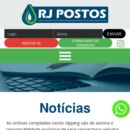
Pular
para
o
conteúdo
ENVIAR
FORMULÁRIO DE
ASSOCIE-SE
DRENAGEM
Notícias
As notícias compiladas neste clipping são de autoria e
responsabilidade exclusiva de seus respectivos veículos