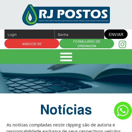
Pular
para
o
conteúdo
ENVIAR
FORMULÁRIO DE
ASSOCIE-SE
DRENAGEM
Notícias
As notícias compiladas neste clipping são de autoria e
responsabilidade exclusiva de seus respectivos veículos