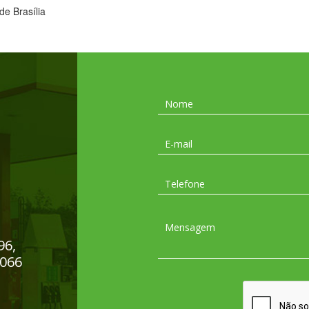
de Brasília
96,
-066