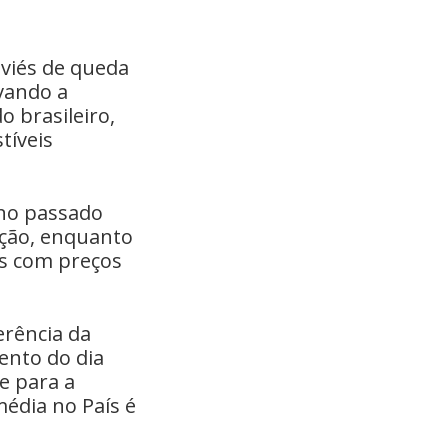
 viés de queda
vando a
 brasileiro,
tíveis
ano passado
ação, enquanto
ias com preços
rência da
ento do dia
e para a
média no País é