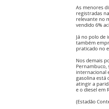
As menores di
registradas na
relevante no 
vendido 6% ac
Já no polo de 
também empres
praticado no e
Nos demais po
Pernambuco, s
internacional e
gasolina está 
atingir a pari
e o diesel em R
(Estadão Cont