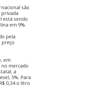
rnacional são
a privada
l está sendo
lina em 9%.
do pela
 preço
e, em
e no mercado
tatal, a
esel, 5%. Para
$ 0,34 o litro