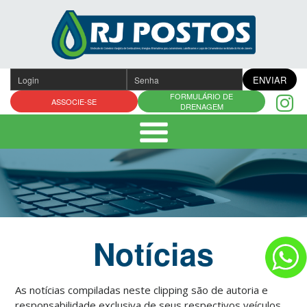
Pular
para
o
conteúdo
ENVIAR
FORMULÁRIO DE
ASSOCIE-SE
DRENAGEM
Notícias
As notícias compiladas neste clipping são de autoria e
responsabilidade exclusiva de seus respectivos veículos