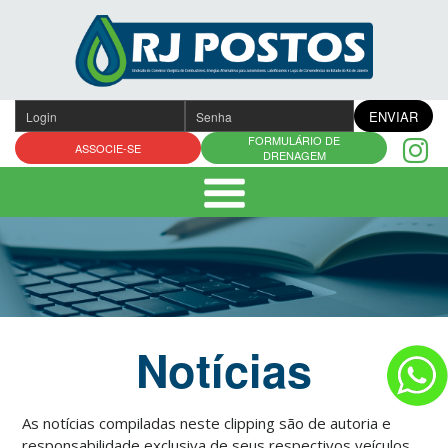
Pular
para
o
conteúdo
ENVIAR
FORMULÁRIO DE
ASSOCIE-SE
DRENAGEM
Notícias
As notícias compiladas neste clipping são de autoria e
responsabilidade exclusiva de seus respectivos veículos