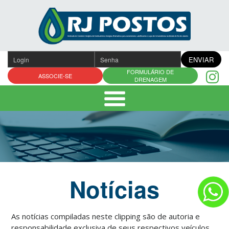
Pular
para
o
conteúdo
ENVIAR
FORMULÁRIO DE
ASSOCIE-SE
DRENAGEM
Notícias
As notícias compiladas neste clipping são de autoria e
responsabilidade exclusiva de seus respectivos veículos