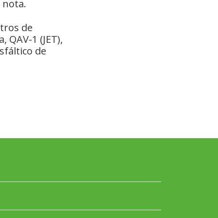
 nota.
tros de
a, QAV-1 (JET),
fáltico de