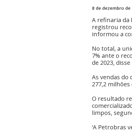
8 de dezembro de
A refinaria da
registrou rec
informou a co
No total, a un
7% ante o reco
de 2023, disse
As vendas do 
277,2 milhões
O resultado r
comercializado
limpos, segund
‘A Petrobras 