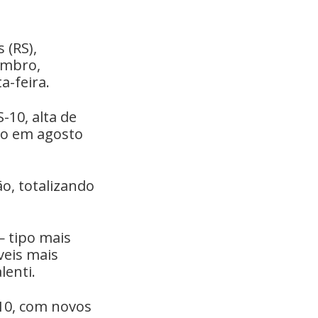
 (RS),
embro,
-feira.
-10, alta de
ado em agosto
, totalizando
— tipo mais
veis mais
lenti.
-10, com novos