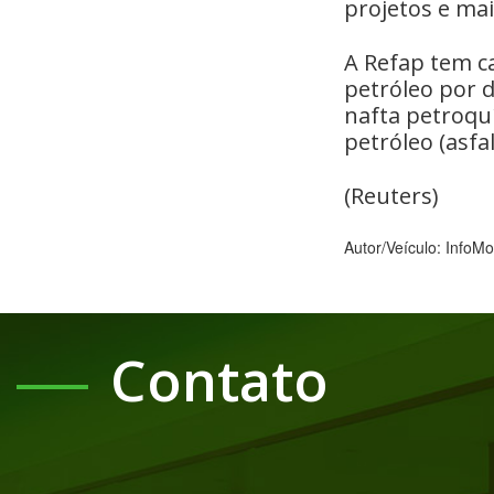
projetos e mai
A Refap tem c
petróleo por d
nafta petroquí
petróleo (asfa
(Reuters)
Autor/Veículo: InfoM
Contato