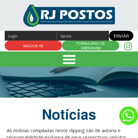
Pular
para
o
conteúdo
ENVIAR
FORMULÁRIO DE
ASSOCIE-SE
DRENAGEM
Notícias
As notícias compiladas neste clipping são de autoria e
responsabilidade exclusiva de seus respectivos veículos