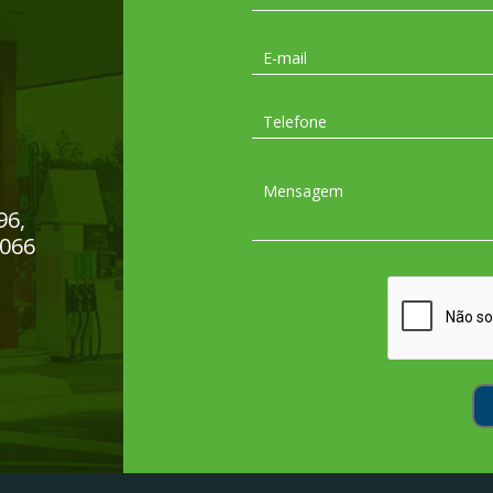
96,
-066