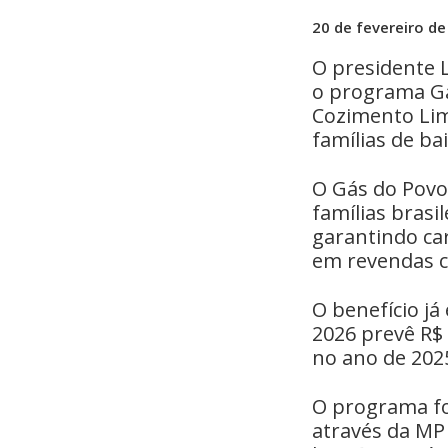
20 de fevereiro d
O presidente Lu
o programa Gá
Cozimento Limp
famílias de ba
O Gás do Povo 
famílias brasi
garantindo car
em revendas c
O benefício j
2026 prevê R$ 
no ano de 2025
O programa fo
através da MP 