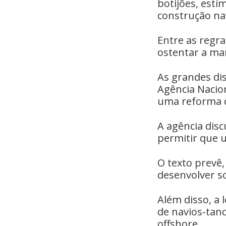
botijões, estí
construção na
Entre as regra
ostentar a ma
As grandes dis
Agência Nacion
uma reforma do
A agência dis
permitir que 
O texto prevê,
desenvolver s
Além disso, a 
de navios-tan
offshore.