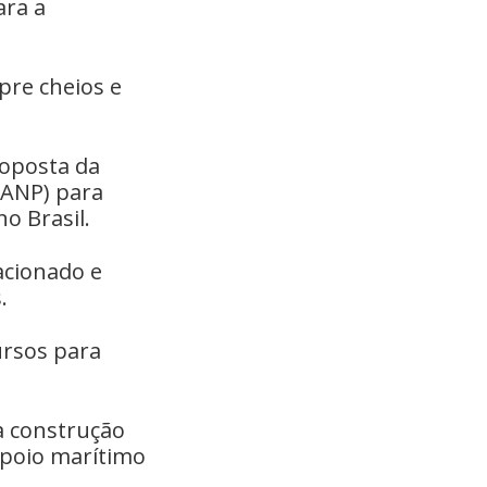
ara a
pre cheios e
roposta da
(ANP) para
o Brasil.
acionado e
.
ursos para
a construção
apoio marítimo