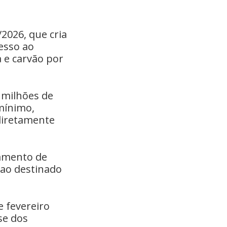
/2026, que cria
esso ao
a e carvão por
 milhões de
-mínimo,
 diretamente
çamento de
r ao destinado
e fevereiro
se dos