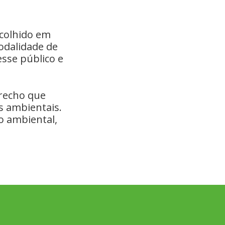
ecolhido em
odalidade de
sse público e
trecho que
s ambientais.
o ambiental,