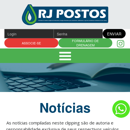
Pular
para
o
conteúdo
ENVIAR
FORMULÁRIO DE
ASSOCIE-SE
DRENAGEM
Notícias
As notícias compiladas neste clipping são de autoria e
responsabilidade exclusiva de seus respectivos veículos