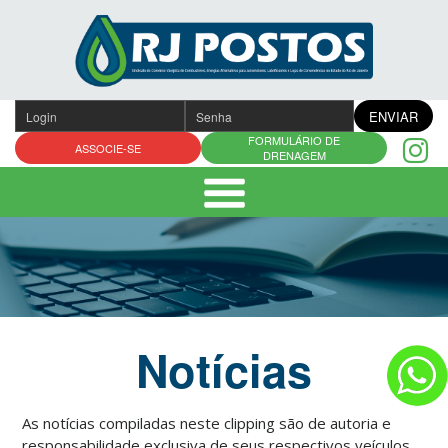
Pular
para
o
conteúdo
ENVIAR
FORMULÁRIO DE
ASSOCIE-SE
DRENAGEM
Notícias
As notícias compiladas neste clipping são de autoria e
responsabilidade exclusiva de seus respectivos veículos