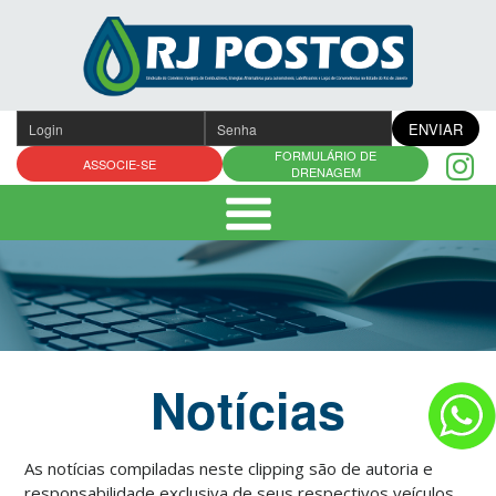
Pular
para
o
conteúdo
ENVIAR
FORMULÁRIO DE
ASSOCIE-SE
DRENAGEM
Notícias
As notícias compiladas neste clipping são de autoria e
responsabilidade exclusiva de seus respectivos veículos